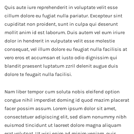
Quis aute iure reprehenderit in voluptate velit esse
cillum dolore eu fugiat nulla pariatur. Excepteur sint
cupiditat non proident, sunt in culpa qui deserunt
mollit anim id est laborum. Duis autem vel eum iriure
dolor in hendrerit in vulputate velit esse molestie
consequat, vel illum dolore eu feugiat nulla facilisis at
vero eros et accumsan et iusto odio dignissim qui
blandit praesent luptatum zzril delenit augue duis
dolore te feugait nulla facilisi.
Nam liber tempor cum soluta nobis eleifend option
congue nihil imperdiet doming id quod mazim placerat
facer possim assum. Lorem ipsum dolor sit amet,
consectetuer adipiscing elit, sed diam nonummy nibh
euismod tincidunt ut laoreet dolore magna aliquam
erat volutpat. Ut wisi enim ad minim veniam, quis