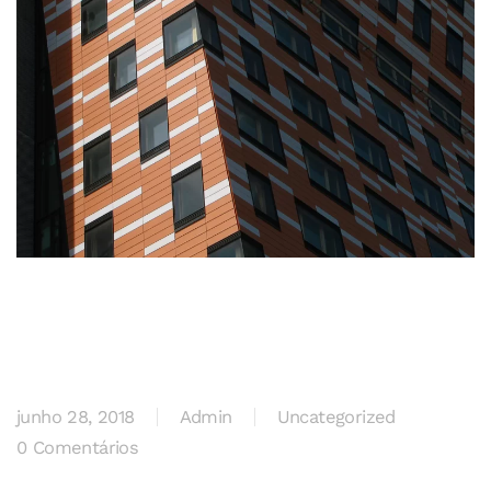
New Stripe Office Building in
Malmø
junho 28, 2018
Admin
Uncategorized
0 Comentários