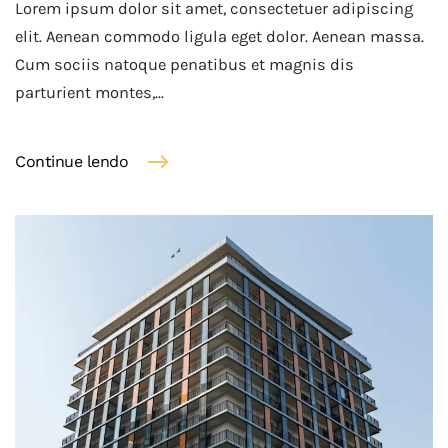
Lorem ipsum dolor sit amet, consectetuer adipiscing
elit. Aenean commodo ligula eget dolor. Aenean massa.
Cum sociis natoque penatibus et magnis dis
parturient montes,...
Continue lendo