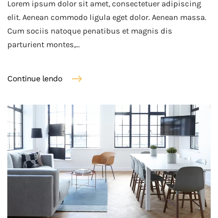
Lorem ipsum dolor sit amet, consectetuer adipiscing
elit. Aenean commodo ligula eget dolor. Aenean massa.
Cum sociis natoque penatibus et magnis dis
parturient montes,...
Continue lendo