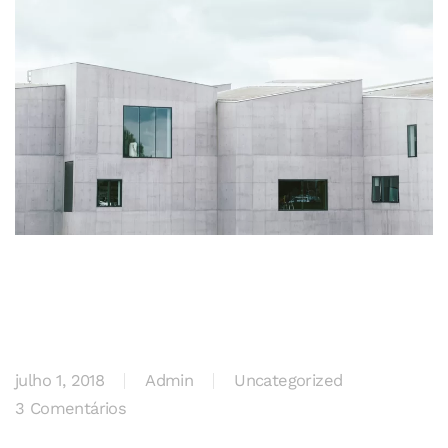
Stunning Concrete Modern
Apartments
julho 1, 2018
Admin
Uncategorized
3 Comentários