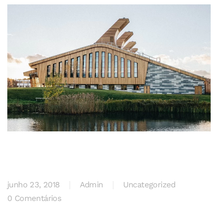
Design Project of the Year: The Arc
junho 23, 2018
Admin
Uncategorized
0 Comentários